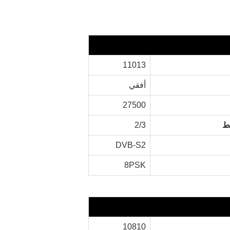
11013
أفقي
27500
خط
2/3
DVB-S2
8PSK
10810