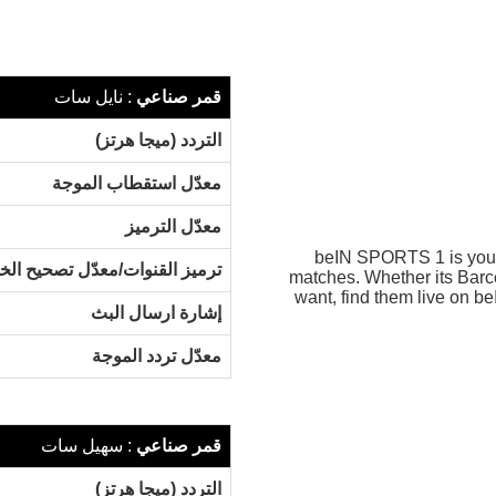
قمر صناعي
:
نايل سات
التردد (ميجا هرتز)
معدّل استقطاب الموجة
معدّل الترميز
beIN SPORTS 1 is your 
ترميز القنوات/معدّل تصحيح ال
matches. Whether its Barc
want, find them live on b
إشارة ارسال البث
معدّل تردد الموجة
قمر صناعي
:
سهيل سات
التردد (ميجا هرتز)