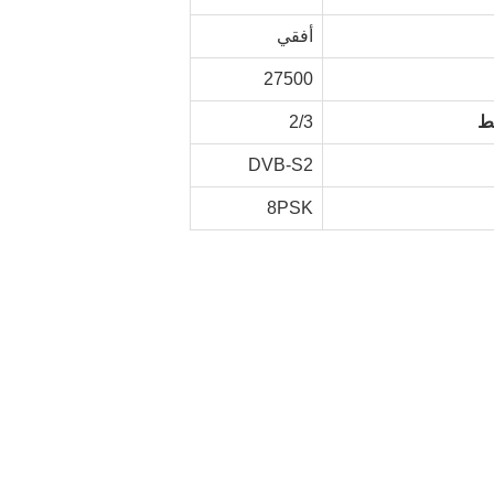
أفقي
27500
خط
2/3
DVB-S2
8PSK