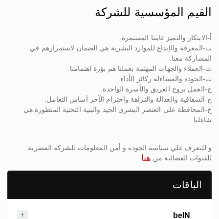
القيم المؤسسية للشركة
أ‌-الابتكار والتميز غايتنا المستمرة.
ب‌-المعرفة والإبداع للموارد البشرية هي الضمان لاستمرارهم في
المشاركة معنا.
ت‌-العملاء والجهات المهتمة بعملنا هم بؤرة اهتمامنا.
ث‌-الجودة والمساءلة ركائز الأداء.
ج‌-العمل بروح الفريق والأسرة الواحدة.
ح‌-الشفافية والعدالة والنزاهة واحترام الآخر أساس التعامل.
خ‌-المحافظة على العنصر البشري الجيد والبنية التحتية المتطورة هي
شاغلنا​
و للتعرف علي سياسة الجوده و أمن المعلومات للشركه المصريه
هنا
للقنوات الفضائية من
الباقات
beIN