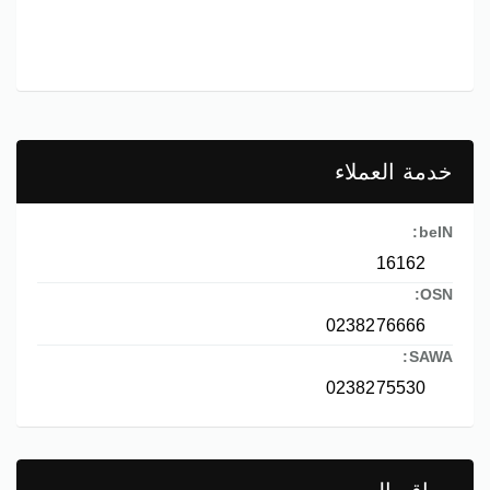
خدمة العملاء
beIN:
16162
OSN:
0238276666
SAWA:
0238275530