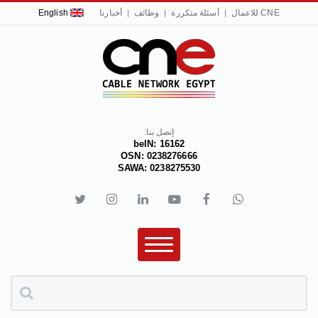
CNE للاعمال
أسئلة متكررة
وظائف
أخبارنا
English
إتصل بنا:
beIN: 16162
OSN: 0238276666
SAWA: 0238275530