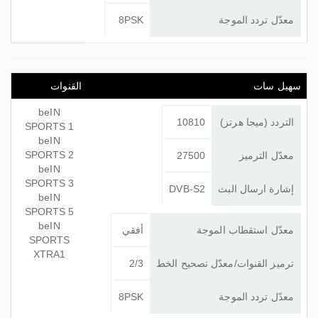
معدّل تردد الموجة
8PSK
سهيل سات
القنوات
beIN
التردد (ميجا هرتز)
10810
SPORTS 1
beIN
SPORTS 2
معدّل الترميز
27500
beIN
SPORTS 3
إشارة ارسال البث
DVB-S2
beIN
SPORTS 5
beIN
معدّل استقطاب الموجة
أفقي
SPORTS
XTRA1
ترميز القنوات/معدّل تصحيح الخط
2/3
معدّل تردد الموجة
8PSK