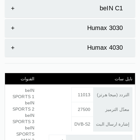
+
beIN C1
+
Humax 3030
+
Humax 4030
نايل سات
القنوات
beIN
التردد (ميجا هرتز)
11013
SPORTS 1
beIN
SPORTS 2
معدّل الترميز
27500
beIN
SPORTS 3
إشارة ارسال البث
DVB-S2
beIN
SPORTS