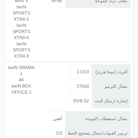
معدّل تردد الموجة
8PSK
MAX 5
beIN
SPORTS
XTRA 5
beIN
SPORTS
XTRA 6
beIN
SPORTS
XTRA 8
beIN DRAMA
التردد (ميجا هرتز)
11310
1
4K
beIN BOX
معدّل الترميز
27500
OFFICE 1
إشارة ارسال البث
DVB-S2
معدّل استقطاب الموجة
أفقي
ترميز القنوات/معدّل تصحيح الخط
2/3