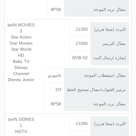
معدّل تردد الموجة
8PSK
beIN MOVIES
التردد (ميجا هرتز)
11350
3
Star Action
Star Movies
معدّل الترميز
27500
Star World
HD
إشارة ارسال البث
DVB-S2
Baby TV
Disney
Channel
معدّل استقطاب الموجة
عامودي
Disney Junior
ترميز القنوات/معدّل تصحيح الخط
2/3
معدّل تردد الموجة
8PSK
beIN SERIES
التردد (ميجا هرتز)
11390
1
HGTV