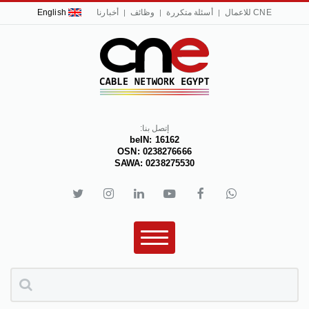
CNE للاعمال
أسئلة متكررة
وظائف
أخبارنا
English
إتصل بنا:
beIN: 16162
OSN: 0238276666
SAWA: 0238275530